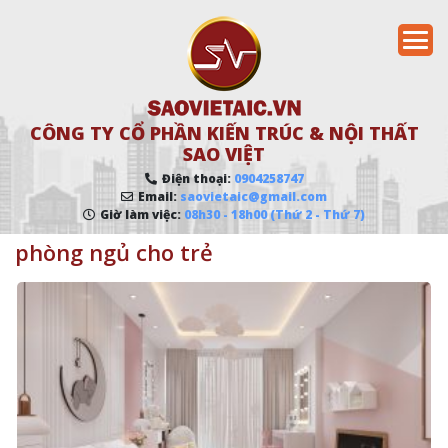
CÔNG TY CỔ PHẦN KIẾN TRÚC & NỘI THẤT
SAO VIỆT
Điện thoại:
0904258747
Email:
saovietaic@gmail.com
Giờ làm việc:
08h30 - 18h00 (Thứ 2 - Thứ 7)
phòng ngủ cho trẻ