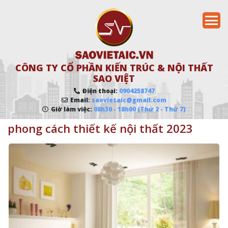
CÔNG TY CỔ PHẦN KIẾN TRÚC & NỘI THẤT
SAO VIỆT
Điện thoại:
0904258747
Email:
saovietaic@gmail.com
Giờ làm việc:
08h30 - 18h00 (Thứ 2 - Thứ 7)
phong cách thiết kế nội thất 2023