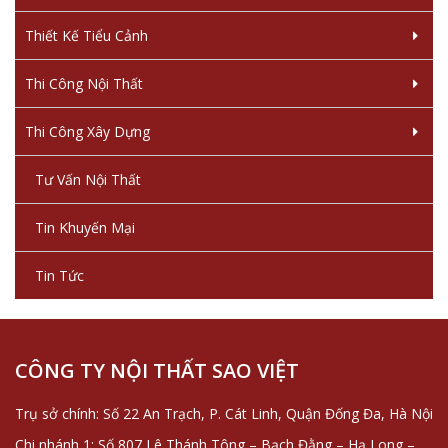
Thiết Kế Tiểu Cảnh
Thi Công Nội Thất
Thi Công Xây Dựng
Tư Vấn Nội Thất
Tin Khuyến Mại
Tin Tức
CÔNG TY NỘI THẤT SAO VIỆT
Trụ sở chính: Số 22 An Trạch, P. Cát Linh, Quận Đống Đa, Hà Nội
Chi nhánh 1: Số 807 Lê Thánh Tông – Bạch Đằng – Hạ Long –