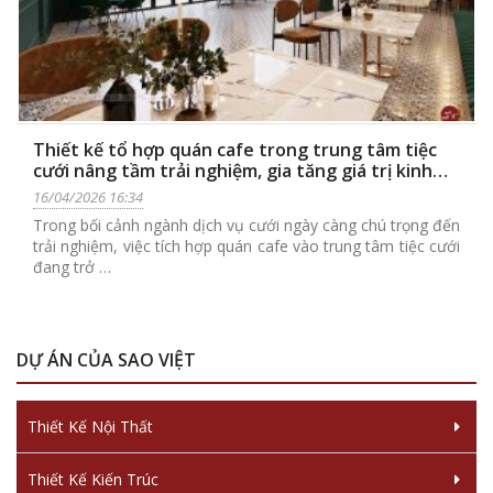
Thiết kế tổ hợp quán cafe trong trung tâm tiệc
cưới nâng tầm trải nghiệm, gia tăng giá trị kinh
doanh
16/04/2026 16:34
Trong bối cảnh ngành dịch vụ cưới ngày càng chú trọng đến
trải nghiệm, việc tích hợp quán cafe vào trung tâm tiệc cưới
đang trở …
DỰ ÁN CỦA SAO VIỆT
Thiết Kế Nội Thất
Thiết Kế Kiến Trúc