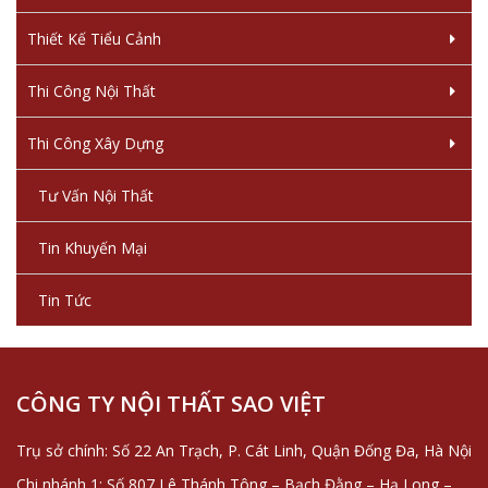
Thiết Kế Tiểu Cảnh
Thi Công Nội Thất
Thi Công Xây Dựng
Tư Vấn Nội Thất
Tin Khuyến Mại
Tin Tức
CÔNG TY NỘI THẤT SAO VIỆT
Trụ sở chính: Số 22 An Trạch, P. Cát Linh, Quận Đống Đa, Hà Nội
Chi nhánh 1: Số 807 Lê Thánh Tông – Bạch Đằng – Hạ Long –