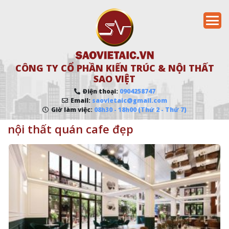
CÔNG TY CỔ PHẦN KIẾN TRÚC & NỘI THẤT
SAO VIỆT
Điện thoại:
0904258747
Email:
saovietaic@gmail.com
Giờ làm việc:
08h30 - 18h00 (Thứ 2 - Thứ 7)
nội thất quán cafe đẹp