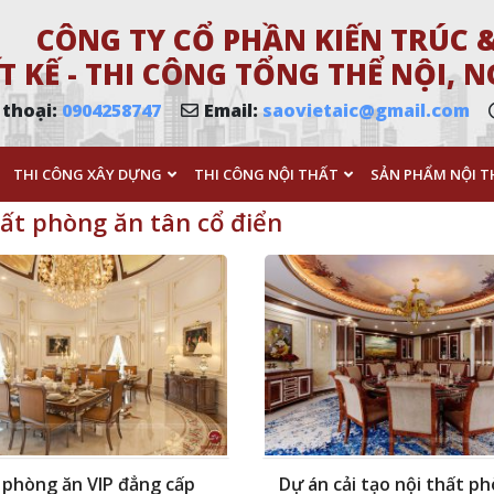
CÔNG TY CỔ PHẦN KIẾN TRÚC &
T KẾ - THI CÔNG TỔNG THỂ NỘI,
 thoại:
0904258747
Email:
saovietaic@gmail.com
THI CÔNG XÂY DỰNG
THI CÔNG NỘI THẤT
SẢN PHẨM NỘI T
hất phòng ăn tân cổ điển
 phòng ăn VIP đẳng cấp
Dự án cải tạo nội thất p