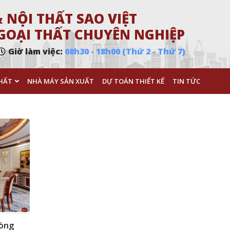
 NỘI THẤT SAO VIỆT
 NGOẠI THẤT CHUYÊN NGHIỆP
Giờ làm việc:
08h30 - 18h00 (Thứ 2 - Thứ 7)
HẤT
NHÀ MÁY SẢN XUẤT
DỰ TOÁN THIẾT KẾ
TIN TỨC
hòng