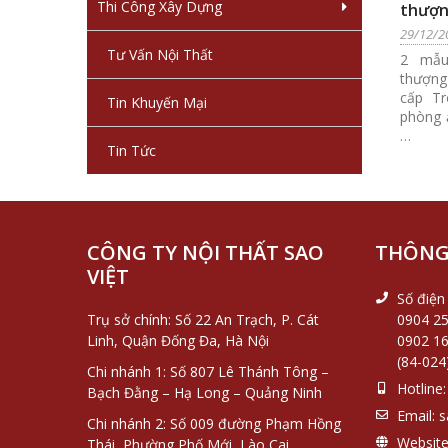
Thi Công Xây Dựng
thượn
cao c
29/12/2
Tư Vấn Nội Thất
2 mẫu
thượng
cấp Tr
Tin Khuyến Mại
phòng 
…
Tin Tức
CÔNG TY NỘI THẤT SAO
THÔNG 
VIỆT
Số điện 
Trụ sở chính: Số 22 An Trạch, P. Cát
0904 25
Linh, Quận Đống Đa, Hà Nội
0902 16
(84-024
Chi nhánh 1: Số 807 Lê Thánh Tông –
Hotline:
Bạch Đằng – Hạ Long – Quảng Ninh
Email:
s
Chi nhánh 2: Số 009 đường Phạm Hồng
Website
Thái, Phường Phố Mới, Lào Cai