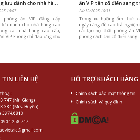
g lưu dành cho nhà hàng
ăn VIP tân cổ điển sang t
ấp
chuẩn mực cho nhà hàng
025 16:07
24/12/2025 10:31
cấp
 phòng ăn VIP đẳng cấp
Trong xu hướng ẩm thực c
 lưu dành cho nhà hàng cao
ngày càng đề cao trải nghiệm
ong các nhà hàng cao cấp,
cải tạo nội thất phòng ăn V
ăn VIP không chỉ đáp ứng nhu
phong cách tân cổ điển sang 
TIN LIÊN HỆ
HỖ TRỢ KHÁCH HÀNG
thoại:
Chính sách bảo mật thông tin
8 747 (Mr. Giang)
Chính sách và quy định
8 384 (Mrs. Huyền)
) 3974.6810
0904 258 747
aovietaic@gmail.com
: