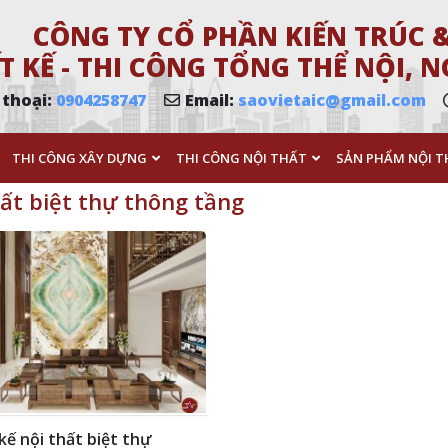
CÔNG TY CỔ PHẦN KIẾN TRÚC &
T KẾ - THI CÔNG TỔNG THỂ NỘI,
 thoại:
0904258747
Email:
saovietaic@gmail.com
THI CÔNG XÂY DỰNG
THI CÔNG NỘI THẤT
SẢN PHẨM NỘI T
hất biệt thự thông tầng
kế nội thất biệt thự