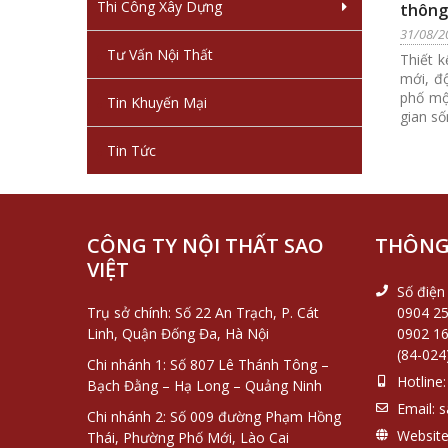
Thi Công Xây Dựng
thông
31/08/2
Tư Vấn Nội Thất
Thiết k
mới, đ
phố mộ
Tin Khuyến Mại
gian s
Tin Tức
CÔNG TY NỘI THẤT SAO
THÔNG 
VIỆT
Số điện 
Trụ sở chính: Số 22 An Trạch, P. Cát
0904 25
Linh, Quận Đống Đa, Hà Nội
0902 16
(84-024
Chi nhánh 1: Số 807 Lê Thánh Tông –
Hotline:
Bạch Đằng – Hạ Long – Quảng Ninh
Email:
s
Chi nhánh 2: Số 009 đường Phạm Hồng
Website
Thái, Phường Phố Mới, Lào Cai