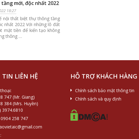
 tầng mới, độc nhất 2022
022 18:27
ế nội thất biệt thự thông tầng
ộc nhất 2022 Với những lô đất
t mặt tiền để kiến tạo không
ống thông …
TIN LIÊN HỆ
HỖ TRỢ KHÁCH HÀNG
thoại:
Chính sách bảo mật thông tin
8 747 (Mr. Giang)
Chính sách và quy định
8 384 (Mrs. Huyền)
) 3974.6810
0904 258 747
aovietaic@gmail.com
: