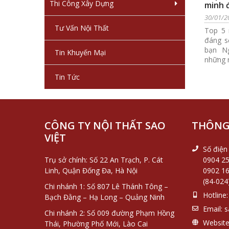
Thi Công Xây Dựng
minh 
ngôi 
30/01/2
Tư Vấn Nội Thất
Top 5 
đáng s
bạn N
Tin Khuyến Mại
những n
Tin Tức
CÔNG TY NỘI THẤT SAO
THÔNG 
VIỆT
Số điện 
Trụ sở chính: Số 22 An Trạch, P. Cát
0904 25
Linh, Quận Đống Đa, Hà Nội
0902 16
(84-024
Chi nhánh 1: Số 807 Lê Thánh Tông –
Hotline:
Bạch Đằng – Hạ Long – Quảng Ninh
Email:
s
Chi nhánh 2: Số 009 đường Phạm Hồng
Website
Thái, Phường Phố Mới, Lào Cai