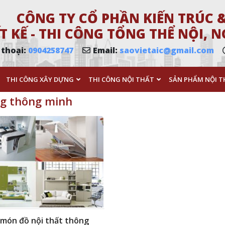
CÔNG TY CỔ PHẦN KIẾN TRÚC &
T KẾ - THI CÔNG TỔNG THỂ NỘI,
 thoại:
0904258747
Email:
saovietaic@gmail.com
THI CÔNG XÂY DỰNG
THI CÔNG NỘI THẤT
SẢN PHẨM NỘI T
g thông minh
 món đồ nội thất thông