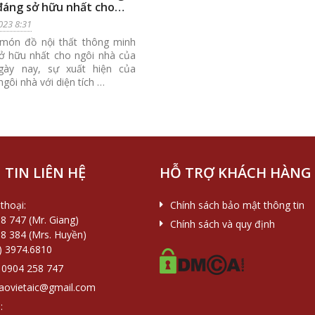
đáng sở hữu nhất cho
nhà của bạn
023 8:31
món đồ nội thất thông minh
ở hữu nhất cho ngôi nhà của
gày nay, sự xuất hiện của
gôi nhà với diện tích …
TIN LIÊN HỆ
HỖ TRỢ KHÁCH HÀNG
thoại:
Chính sách bảo mật thông tin
8 747 (Mr. Giang)
Chính sách và quy định
8 384 (Mrs. Huyền)
) 3974.6810
0904 258 747
aovietaic@gmail.com
: