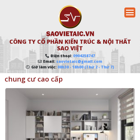
CÔNG TY CỔ PHẦN KIẾN TRÚC & NỘI THẤT
SAO VIỆT
Điện thoại:
0904258747
Email:
saovietaic@gmail.com
Giờ làm việc:
08h30 - 18h00 (Thứ 2 - Thứ 7)
chung cư cao cấp