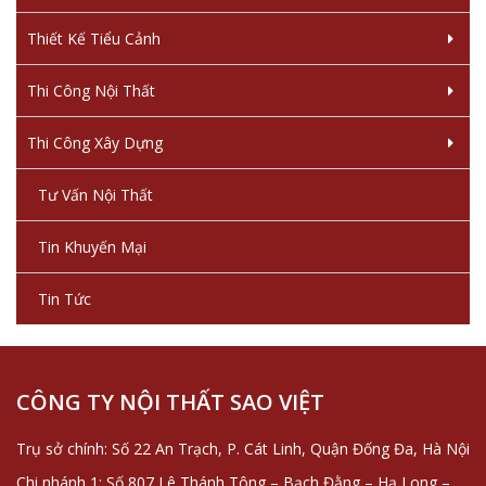
Thiết Kế Tiểu Cảnh
Thi Công Nội Thất
Thi Công Xây Dựng
Tư Vấn Nội Thất
Tin Khuyến Mại
Tin Tức
CÔNG TY NỘI THẤT SAO VIỆT
Trụ sở chính: Số 22 An Trạch, P. Cát Linh, Quận Đống Đa, Hà Nội
Chi nhánh 1: Số 807 Lê Thánh Tông – Bạch Đằng – Hạ Long –