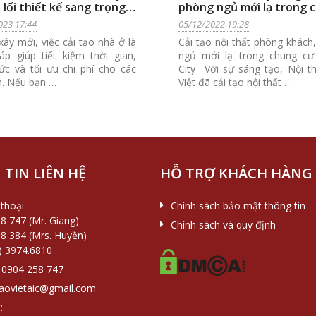
 lối thiết kế sang trọng
phòng ngủ mới lạ trong 
hất
cư Times City
023 17:44
05/12/2022 19:28
xây mới, việc cải tạo nhà ở là
Cải tạo nội thất phòng khách
háp giúp tiết kiệm thời gian,
ngủ mới lạ trong chung cư
ức và tối ưu chi phí cho các
City Với sự sáng tạo, Nội t
h. Nếu bạn …
Việt đã cải tạo nội thất …
TIN LIÊN HỆ
HỖ TRỢ KHÁCH HÀNG
thoại:
Chính sách bảo mật thông tin
8 747 (Mr. Giang)
Chính sách và quy định
8 384 (Mrs. Huyền)
) 3974.6810
0904 258 747
aovietaic@gmail.com
: