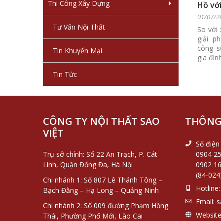
Thi Công Xây Dựng
Hồ với
bậc n
01/07/2
Tư Vấn Nội Thất
So với 
giải p
công s
Tin Khuyến Mại
gia đìn
Tin Tức
CÔNG TY NỘI THẤT SAO
THÔNG 
VIỆT
Số điện 
Trụ sở chính: Số 22 An Trạch, P. Cát
0904 25
Linh, Quận Đống Đa, Hà Nội
0902 16
(84-024
Chi nhánh 1: Số 807 Lê Thánh Tông –
Hotline:
Bạch Đằng – Hạ Long – Quảng Ninh
Email:
s
Chi nhánh 2: Số 009 đường Phạm Hồng
Website
Thái, Phường Phố Mới, Lào Cai