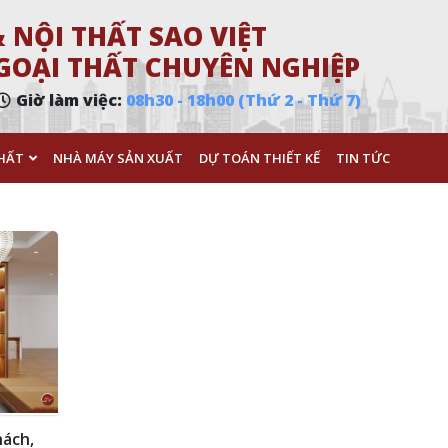
 NỘI THẤT SAO VIỆT
 NGOẠI THẤT CHUYÊN NGHIỆP
Giờ làm việc:
08h30 - 18h00 (Thứ 2 - Thứ 7)
HẤT
NHÀ MÁY SẢN XUẤT
DỰ TOÁN THIẾT KẾ
TIN TỨC
hách,