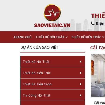
THIẾ
Điện
TRANG CHỦ
THIẾT KẾ NỘI THẤT
THIẾT KẾ KIẾN TRÚC
cải t
DỰ ÁN CỦA SAO VIỆT
Thiết Kế Nội Thất
Thiết Kế Kiến Trúc
Thiết Kế Tiểu Cảnh
Thi Công Nội Thất
Cải tạ