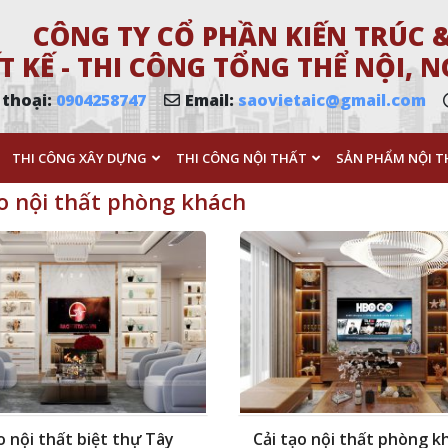
CÔNG TY CỔ PHẦN KIẾN TRÚC &
T KẾ - THI CÔNG TỔNG THỂ NỘI,
 thoại:
0904258747
Email:
saovietaic@gmail.com
THI CÔNG XÂY DỰNG
THI CÔNG NỘI THẤT
SẢN PHẨM NỘI T
ạo nội thất phòng khách
o nội thất biệt thự Tây
Cải tạo nội thất phòng k