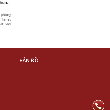
chung
, phòng
 Times
hất Sao
BẢN ĐỒ