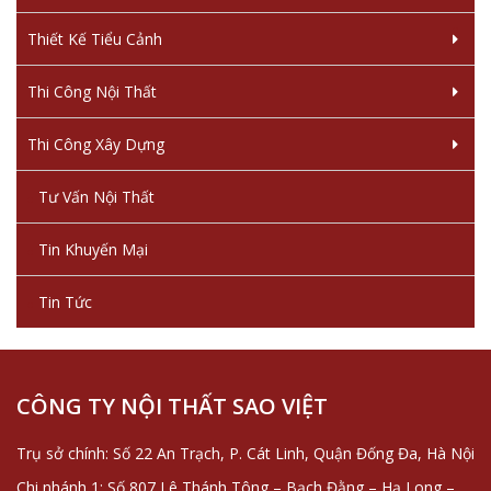
Thiết Kế Tiểu Cảnh
Thi Công Nội Thất
Thi Công Xây Dựng
Tư Vấn Nội Thất
Tin Khuyến Mại
Tin Tức
CÔNG TY NỘI THẤT SAO VIỆT
Trụ sở chính: Số 22 An Trạch, P. Cát Linh, Quận Đống Đa, Hà Nội
Chi nhánh 1: Số 807 Lê Thánh Tông – Bạch Đằng – Hạ Long –